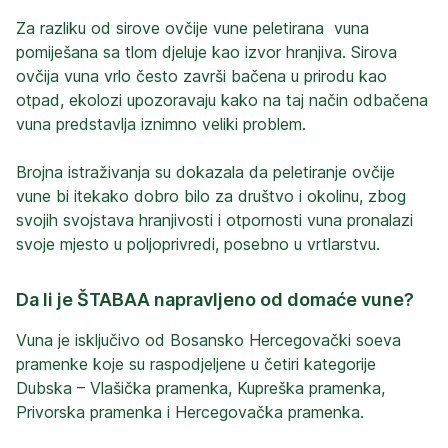
Za razliku od sirove ovčije vune peletirana  vuna 
pomiješana sa tlom djeluje kao izvor hranjiva. Sirova 
ovčija vuna vrlo često završi bačena u prirodu kao 
otpad, ekolozi upozoravaju kako na taj način odbačena 
vuna predstavlja iznimno veliki problem.

Brojna istraživanja su dokazala da peletiranje ovčije 
vune bi itekako dobro bilo za društvo i okolinu, zbog 
svojih svojstava hranjivosti i otpornosti vuna pronalazi 
svoje mjesto u poljoprivredi, posebno u vrtlarstvu.
Da li je ŠTABAA napravljeno od domaće vune?
Vuna je isključivo od Bosansko Hercegovački soeva 
pramenke koje su raspodjeljene u četiri kategorije 
Dubska – Vlašička pramenka, Kupreška pramenka, 
Privorska pramenka i Hercegovačka pramenka.