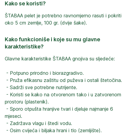
Kako se koristi?
ŠTABAA pelet je potrebno ravnomjerno rasuti i pokriti 
oko 5 cm zemlje, 100 gr. (dvije šake).
Kako funkcioniše i koje su mu glavne
karakteristike?
Glavne karakteristike ŠTABAA gnojiva su sljedeće:

 - Potpuno prirodno i biorazgradivo.

 - Pruža efikasnu zaštitu od puževa i ostali štetočina.

 - Sadrži sve potrebne nutrijente.

 - Koristi se kako na otvorenom tako i u zatvorenom 
prostoru (plastenik).

 - Sporo otpušta hranjive tvari i djeluje najmanje 6 
mjeseci.

 - Zadržava vlagu i štedi vodu.

 - Osim cvijeća i biljaka hrani i tlo (zemljište).
